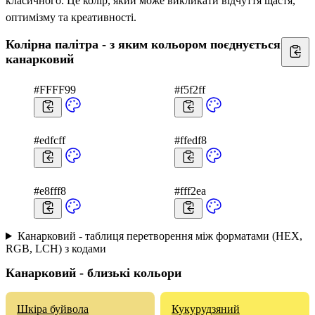
класичного. Це колір, який може викликати відчуття щастя,
оптимізму та креативності.
Колірна палітра - з яким кольором поєднується
канарковий
#FFFF99
#f5f2ff
#edfcff
#ffedf8
#e8fff8
#fff2ea
Канарковий - таблиця перетворення між форматами (HEX,
RGB, LCH) з кодами
Канарковий - близькі кольори
Шкіра буйвола
Кукурудзяний