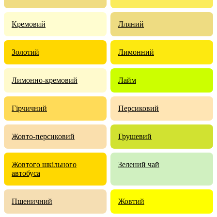
Кремовий
Лляний
Золотий
Лимонний
Лимонно-кремовий
Лайм
Гірчичний
Персиковий
Жовто-персиковий
Грушевий
Жовтого шкільного
Зелений чай
автобуса
Пшеничний
Жовтий