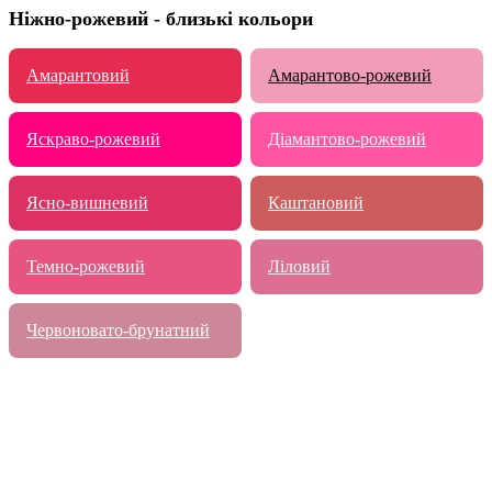
Ніжно-рожевий - близькі кольори
Амарантовий
Амарантово-рожевий
Яскраво-рожевий
Діамантово-рожевий
Ясно-вишневий
Каштановий
Темно-рожевий
Ліловий
Червоновато-брунатний