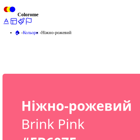
Colorome
🏠️
Кольори
Ніжно-рожевий