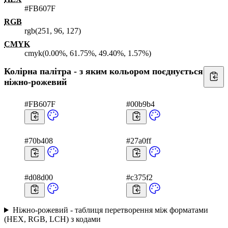
#FB607F
RGB
rgb(251, 96, 127)
CMYK
cmyk(0.00%, 61.75%, 49.40%, 1.57%)
Колірна палітра - з яким кольором поєднується
ніжно-рожевий
#FB607F
#00b9b4
#70b408
#27a0ff
#d08d00
#c375f2
Ніжно-рожевий - таблиця перетворення між форматами
(HEX, RGB, LCH) з кодами