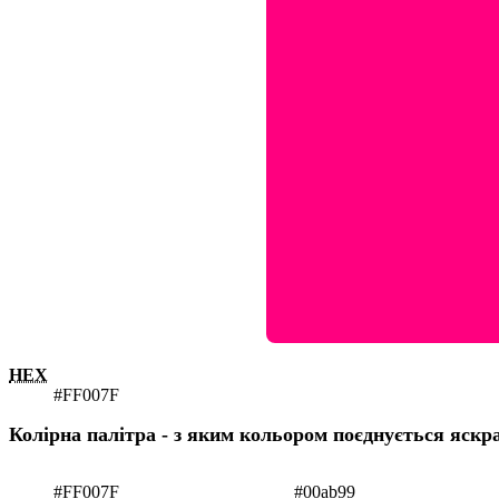
HEX
#FF007F
Колірна палітра - з яким кольором поєднується яск
#FF007F
#00ab99