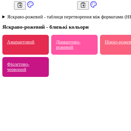
Яскраво-рожевий - таблиця перетворення між форматами (H
Яскраво-рожевий - близькі кольори
Амарантовий
Діамантово-
Ніжно-роже
рожевий
Фіолетово-
червоний