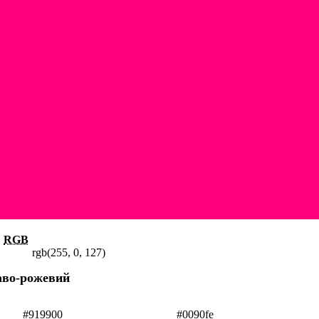
RGB
rgb(255, 0, 127)
раво-рожевий
#919900
#0090fe