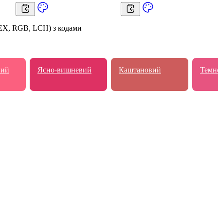
EX, RGB, LCH) з кодами
вий
Ясно-вишневий
Каштановий
Темн