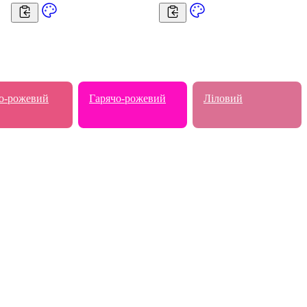
о-рожевий
Гарячо-рожевий
Ліловий