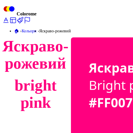
Colorome
🏠️
Кольори
Яскраво-рожевий
Яскраво-
рожевий
bright
pink