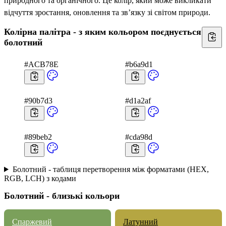
природного та органічного. Це колір, який може викликати
відчуття зростання, оновлення та зв’язку зі світом природи.
Колірна палітра - з яким кольором поєднується
болотний
#ACB78E
#b6a9d1
#90b7d3
#d1a2af
#89beb2
#cda98d
Болотний - таблиця перетворення між форматами (HEX,
RGB, LCH) з кодами
Болотний - близькі кольори
Спаржевий
Латунний