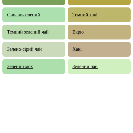
Сиваво-зелений
Темний хакі
Темний зелений чай
Екрю
Зелено-сірий чай
Хакі
Зелений мох
Зелений чай