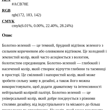
#ACB78E
RGB
rgb(172, 183, 142)
CMYK
cmyk(6.01%, 0.00%, 22.40%, 28.24%)
Опис
Болотно-зелений — це темний, брудний відтінок зеленого з
сильним коричневим або оливковим відтінком. Це холодний і
землистий колір, який часто асоціюється з вологим,
болотистим середовищем. Болотно-зелений — глибокий і
насичений колір, який створює відчуття глибини та таємниці
в просторі. Це сміливий і напористий колір, який може
зробити сильну заяву в дизайні, а також його можна
використовувати, щоб додати драматизму та інтенсивності
нейтральній колірній палітрі. Болотно-зелений — це
універсальний колір, який добре поєднується з різними
стилями дизайну, від індустріального та міського до більш