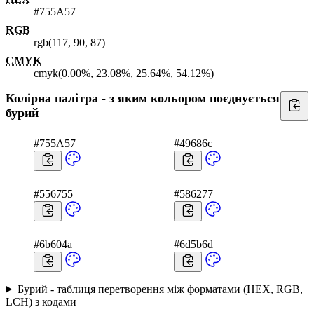
#755A57
RGB
rgb(117, 90, 87)
CMYK
cmyk(0.00%, 23.08%, 25.64%, 54.12%)
Колірна палітра - з яким кольором поєднується
бурий
#755A57
#49686c
#556755
#586277
#6b604a
#6d5b6d
Бурий - таблиця перетворення між форматами (HEX, RGB,
LCH) з кодами