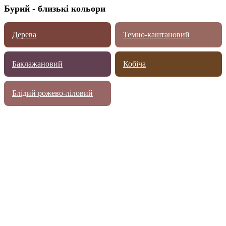
Бурий - близькі кольори
Дерева
Темно-каштановий
Баклажановий
Кобіча
Блідий рожево-ліловий