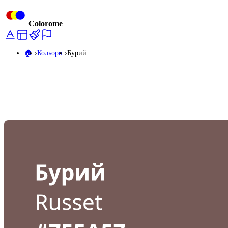
Colorome
🏠️
Кольори
Бурий