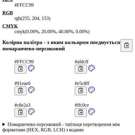
#FFCC99
RGB
rgb(255, 204, 153)
CMYK
cmyk(0.00%, 20.00%, 40.00%, 0.00%)
Колірна палітра - з яким кольором поєднується
помаранчево-персиковий
#FFCC99
#afdcff
#91eae0
#e5c8ff
#c8e2a3
#ffc0ce
Помаранчево-персиковий - таблиця перетворення між
форматами (HEX, RGB, LCH) з кодами