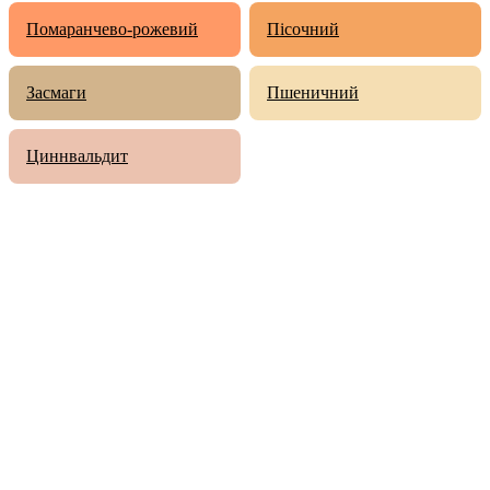
Помаранчево-рожевий
Пісочний
Засмаги
Пшеничний
Циннвальдит