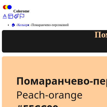
Colorome
🏠️
Кольори
Помаранчево-персиковий
По