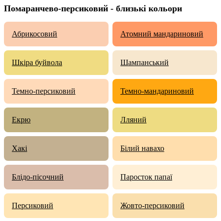
Помаранчево-персиковий - близькі кольори
Абрикосовий
Атомний мандариновий
Шкіра буйвола
Шампанський
Темно-персиковий
Темно-мандариновий
Екрю
Лляний
Хакі
Білий навахо
Блідо-пісочний
Паросток папаї
Персиковий
Жовто-персиковий