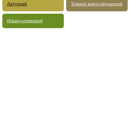
Латунний
Темний жовто-брунатний
Ніжно-оливковий