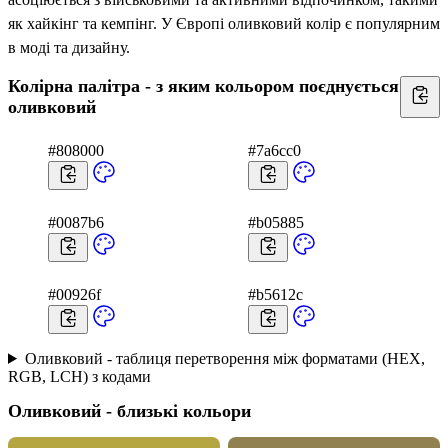
як хайкінг та кемпінг. У Європі оливковий колір є популярним
в моді та дизайну.
Колірна палітра - з яким кольором поєднується
оливковий
#808000
#7a6cc0
#0087b6
#b05885
#00926f
#b5612c
Оливковий - таблиця перетворення між форматами (HEX,
RGB, LCH) з кодами
Оливковий - близькі кольори