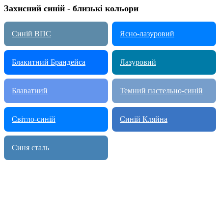
Захисний синій - близькі кольори
Синій ВПС
Ясно-лазуровий
Блакитний Брандейса
Лазуровий
Блаватний
Темний пастельно-синій
Світло-синій
Синій Кляйна
Синя сталь