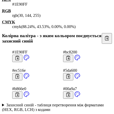
#1E90FF
RGB
rgb(30, 144, 255)
CMYK
cmyk(88.24%, 43.53%, 0.00%, 0.00%)
Колірна палітра - з яким кольором поєднується
захисний синій
#1E90FF
#bc8200
#ec516e
#5da600
#b866e0
#00a9a7
Захисний синій - таблиця перетворення між форматами
(HEX, RGB, LCH) з кодами