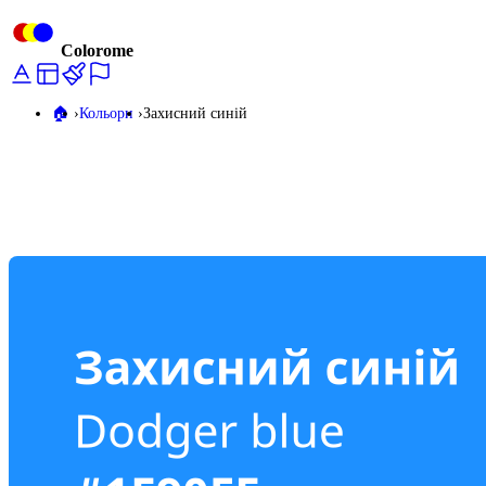
Colorome
🏠️
Кольори
Захисний синій