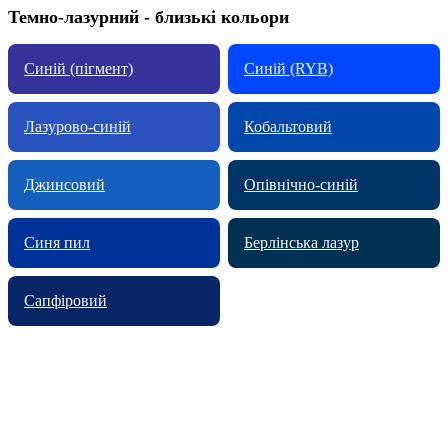
Темно-лазурний - близькі кольори
Синій (пігмент)
Синій (RYB)
Лазурово-синій
Кобальтовий
Джинсовий
Опівнічно-синій
Синя пил
Берлінська лазур
Сапфіровий