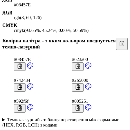
#08457E
RGB
rgb(8, 69, 126)
CMYK
cmyk(93.65%, 45.24%, 0.00%, 50.59%)
Колірна палітра - з яким кольором поєднується
темно-лазурний
#08457E
#623a00
#742434
#2b5000
#592f6f
#005251
Темно-лазурний - таблиця перетворення між форматами
(HEX, RGB, LCH) з кодами