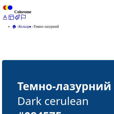
Colorome
🏠️
Кольори
Темно-лазурний