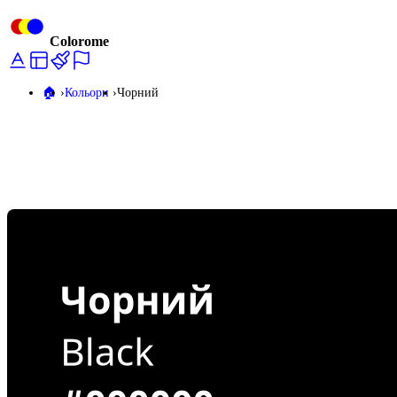
Colorome
🏠️
Кольори
Чорний