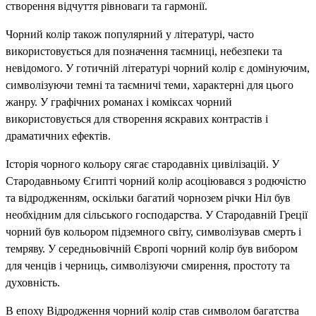
створення відчуття рівноваги та гармонії.
Чорний колір також популярний у літературі, часто
використовується для позначення таємниці, небезпеки та
невідомого. У готичній літературі чорний колір є домінуючим,
символізуючи темні та таємничі теми, характерні для цього
жанру. У графічних романах і коміксах чорний
використовується для створення яскравих контрастів і
драматичних ефектів.
Історія чорного кольору сягає стародавніх цивілізацій. У
Стародавньому Єгипті чорний колір асоціювався з родючістю
та відродженням, оскільки багатий чорнозем річки Ніл був
необхідним для сільського господарства. У Стародавній Греції
чорний був кольором підземного світу, символізував смерть і
темряву. У середньовічній Європі чорний колір був вибором
для ченців і черниць, символізуючи смирення, простоту та
духовність.
В епоху Відродження чорний колір став символом багатства