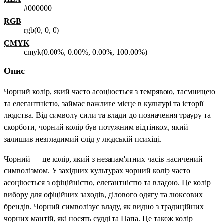
#000000
RGB
rgb(0, 0, 0)
CMYK
cmyk(0.00%, 0.00%, 0.00%, 100.00%)
Опис
Чорний колір, який часто асоціюється з темрявою, таємницею
та елегантністю, займає важливе місце в культурі та історії
людства. Від символу сили та влади до позначення трауру та
скорботи, чорний колір був потужним відтінком, який
залишив незгладимий слід у людській психіці.
Чорний — це колір, який з незапам'ятних часів насичений
символізмом. У західних культурах чорний колір часто
асоціюється з офіційністю, елегантністю та владою. Це колір
вибору для офіційних заходів, ділового одягу та люксових
брендів. Чорний символізує владу, як видно з традиційних
чорних мантій, які носять судді та Папа. Це також колір