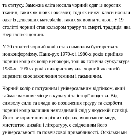
та статусу. Заможна еліта носила чорний одяг із дорогих
тканин, таких як шовк і оксамит, тоді як нижчі класи носили
одяг із дешевших матеріалів, таких як вовна та льон. У 19
столітті чорний став кольором трауру та смерті, традиція, яка
зберігається донині.
У 20 столітті чорний колір став символом бунтарства та
нонконформізму. Панк-рух 1970-х і 1980-х років прийняв
чорний колір як колір непокори, тоді як готична субкультура
1980-х і 1990-х років використовувала чорний як спосіб
виразити своє захоплення темним і таємничим.
Чорний колір є потужним і універсальним відтінком, який
займає важливе місце в культурі та історії людства. Від
символу сили та влади до позначення трауру та скорботи,
чорний колір залишив незгладимий слід у людській психіці.
Його використання в різних сферах, включаючи моду,
мистецтво, дизайн і літературу, є свідченням його
універсальності та позачасової привабливості. Оскільки ми