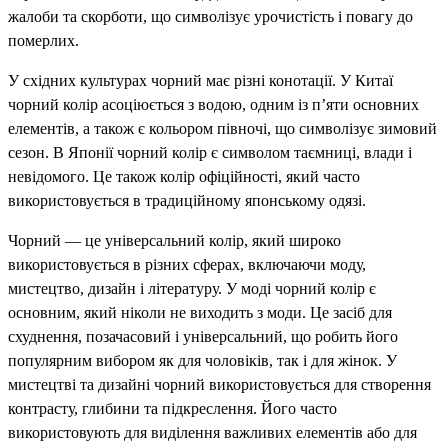
жалоби та скорботи, що символізує урочистість і повагу до
померлих.
У східних культурах чорний має різні конотації. У Китаї
чорний колір асоціюється з водою, одним із п’яти основних
елементів, а також є кольором півночі, що символізує зимовий
сезон. В Японії чорний колір є символом таємниці, влади і
невідомого. Це також колір офіційності, який часто
використовується в традиційному японському одязі.
Чорний — це універсальний колір, який широко
використовується в різних сферах, включаючи моду,
мистецтво, дизайн і літературу. У моді чорний колір є
основним, який ніколи не виходить з моди. Це засіб для
схуднення, позачасовий і універсальний, що робить його
популярним вибором як для чоловіків, так і для жінок. У
мистецтві та дизайні чорний використовується для створення
контрасту, глибини та підкреслення. Його часто
використовують для виділення важливих елементів або для