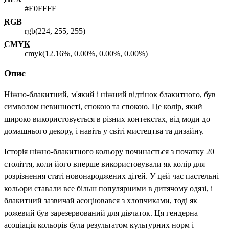
#E0FFFF
RGB
rgb(224, 255, 255)
CMYK
cmyk(12.16%, 0.00%, 0.00%, 0.00%)
Опис
Ніжно-блакитний, м'який і ніжний відтінок блакитного, був
символом невинності, спокою та спокою. Це колір, який
широко використовується в різних контекстах, від моди до
домашнього декору, і навіть у світі мистецтва та дизайну.
Історія ніжно-блакитного кольору починається з початку 20
століття, коли його вперше використовували як колір для
розрізнення статі новонароджених дітей. У цей час пастельні
кольори ставали все більш популярними в дитячому одязі, і
блакитний зазвичай асоціювався з хлопчиками, тоді як
рожевий був зарезервований для дівчаток. Ця гендерна
асоціація кольорів була результатом культурних норм і