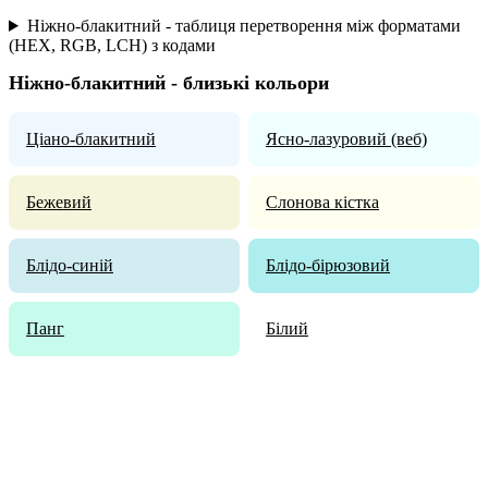
Ніжно-блакитний - таблиця перетворення між форматами
(HEX, RGB, LCH) з кодами
Ніжно-блакитний - близькі кольори
Ціано-блакитний
Ясно-лазуровий (веб)
Бежевий
Слонова кістка
Блідо-cиній
Блідо-бірюзовий
Панг
Білий