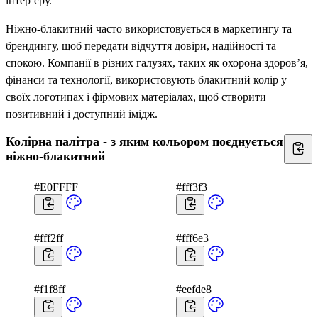
інтер’єру.
Ніжно-блакитний часто використовується в маркетингу та
брендингу, щоб передати відчуття довіри, надійності та
спокою. Компанії в різних галузях, таких як охорона здоров’я,
фінанси та технології, використовують блакитний колір у
своїх логотипах і фірмових матеріалах, щоб створити
позитивний і доступний імідж.
Колірна палітра - з яким кольором поєднується
ніжно-блакитний
#E0FFFF
#fff3f3
#fff2ff
#fff6e3
#f1f8ff
#eefde8