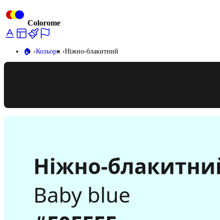
Colorome
🏠️
Кольори
Ніжно-блакитний