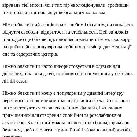
вірувань тієї епохи, які з тих пір еволюціонували, зробивши
ніжно-блакитний більш універсальним кольором.
Ніжно-блакитний асоціюється з небом і океаном, викликаючи
відчуття свободи, відкритості та стабільності. Цей зв’язок із
природою ще більше підсилює заспокійливий ефект кольору,
що робить його популярним вибором для місць для медитації,
спа та оздоровчих центрів.
Ніжно-блакитний часто використовується в одязі як для
дорослих, так і для дітей, особливо він популярний у весняно-
літній сезон.
Ніжно-блакитний колір є популярним у дизайні інтер’єру
через його заспокійливий і заспокійливий ефект. Його часто
використовують у спальнях, ванних кімнатах і житлових
приміщеннях для створення спокійної та розслаблюючої
атмосфери. Блакитний можна поєднувати з білим, сірим або
бежевим, щоб створити гармонійний і збалансований дизайн